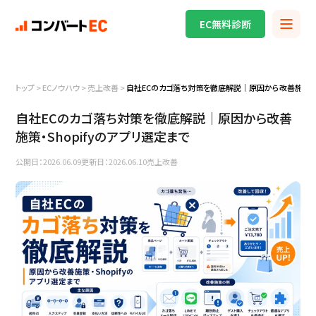
EC無料診断
トップ
>
ECノウハウ
>
売上改善
>
自社ECのカゴ落ち対策を徹底解説｜原因から改善施策・Sh
自社ECのカゴ落ち対策を徹底解説｜原因から改善
施策・Shopifyのアプリ選定まで
公開日：2026.06.09
更新日：2026.06.10
売上改善