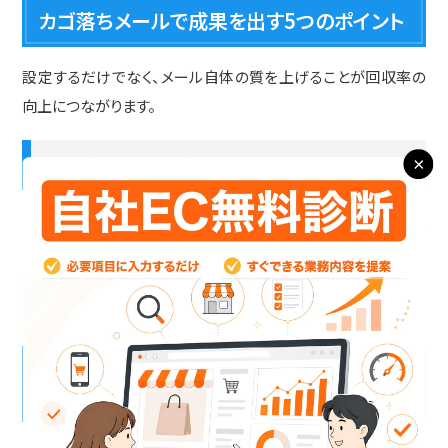
カゴ落ちメールで成果を出す5つのポイント
設定するだけでなく、メール自体の質を上げることが回収率の
向上につながります。
①件名でクリック率を上げる
×
カゴ落ちメールは開封されなければ意味がありません。件名は
「あなたのカートに商品が残っています」という無難なものより、
「【残りわずか】気になっていた商品はまだあります」のように、
緊張感や個人へのメッセージ感を出す工夫が効果的です。
②配信タイミングの設計（1時間・24時間・72時
間）